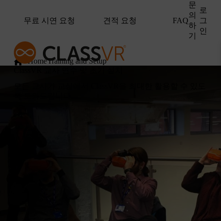
문
로
의
무료 시연 요청
견적 요청
그
FAQ
하
인
기
Home
Training and Setup
ClassVR 교사 연수 및 초기 설치
모든 교사가 교실에서 ClassVR을 최대한 활용할 수 있도
록 도와드립니다.