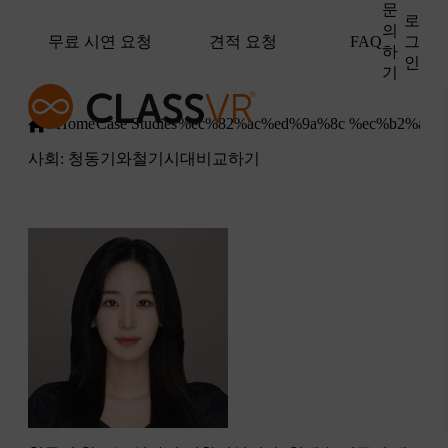
문
로
의
무료 시연 요청
견적 요청
그
FAQ
하
인
기
Home
Case Studies
%ec%82%ac%ed%9a%8c %ec%b2%ad%
사회: 청동기와철기시대비교하기