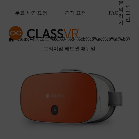
문
로
의
무료 시연 요청
견적 요청
그
FAQ
하
인
기
다운로드
Home
%ed%94%84%eb%a6%ac%eb%af%b8%ec
프리미엄 헤드셋 매뉴얼